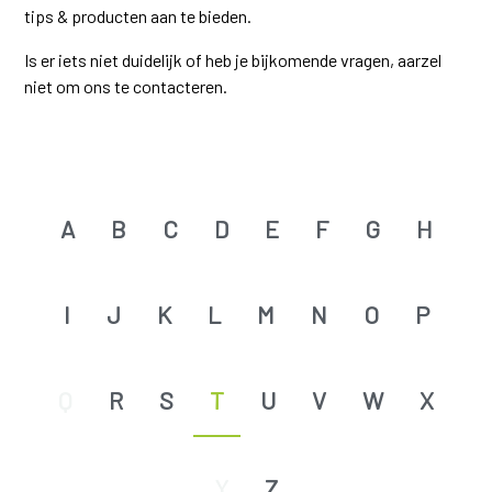
tips & producten aan te bieden.
Is er iets niet duidelijk of heb je bijkomende vragen, aarzel
niet om ons te contacteren.
A
B
C
D
E
F
G
H
I
J
K
L
M
N
O
P
Q
R
S
T
U
V
W
X
Y
Z