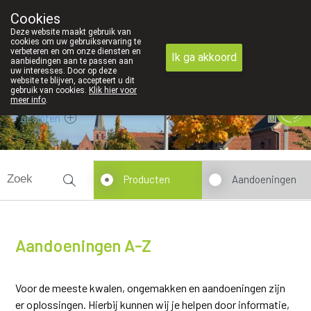
We zijn graag je huisapotheker
Cookies
Apotheek Derveaux Rijkevorsel St-Jozef
Deze website maakt gebruik van
03/312 12 20
cookies om uw gebruikservaring te
verbeteren en om onze diensten en
Ik ga akkoord
aanbiedingen aan te passen aan
uw interesses. Door op deze
website te blijven, accepteert u dit
gebruik van cookies.
Klik hier voor
meer info
.
gesloten
Producten
Aandoeningen
Aandoeningen A-Z
Voor de meeste kwalen, ongemakken en aandoeningen zijn
er oplossingen. Hierbij kunnen wij je helpen door informatie,