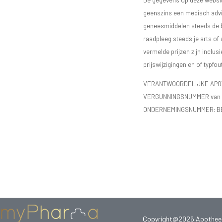
De gegevens op deze website
geenszins een medisch advie
geneesmiddelen steeds de bijs
raadpleeg steeds je arts of
vermelde prijzen zijn inclu
prijswijzigingen en of typfou
VERANTWOORDELIJKE APOTH
VERGUNNINGSNUMMER van d
ONDERNEMINGSNUMMER:
B
Copyright@2026 Apotheek 