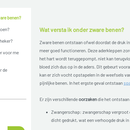
ware benen?
Wat versta ik onder zware benen?
doen?
theker?
Zware benen ontstaan ofwel doordat de druk in 
meer goed functioneren. Deze aderkleppen zorg
r voor me
het hart wordt teruggepompt, niet kan terugvl
bloed zich dus op in de aders. Dit gebeurt voor
r de
kan er zich vocht opstapelen in de weefsels van
pijnlijke benen. In het ergste geval ontstaan
sp
Er zijn verschillende
oorzaken
die het ontstaan
Zwangerschap: zwangerschap vergroot de
dicht gedrukt, wat een verhoogde druk in