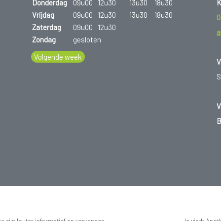
K
Donderdag
09u00
12u30
13u30
18u30
Vrijdag
09u00
12u30
13u30
18u30
0
Zaterdag
09u00
12u30
a
Zondag
gesloten
Volgende week
V
S
V
B