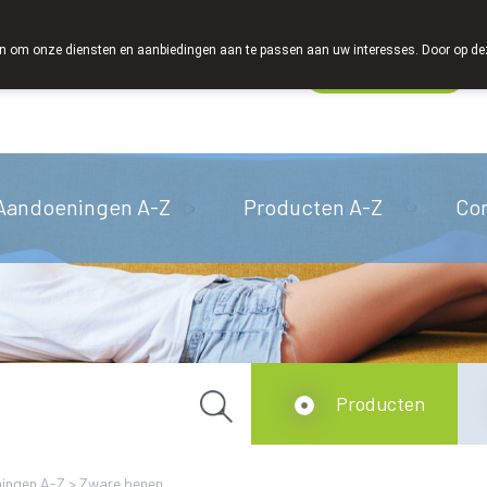
We zijn graag je huisapotheker
 om onze diensten en aanbiedingen aan te passen aan uw interesses. Door op deze w
Wachtdienst
Vandaag
open tot 18u30
Aandoeningen A-Z
Producten A-Z
Co
Producten
ingen A-Z
>
Zware benen