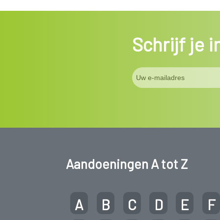
Schrijf je 
Aandoeningen A tot Z
A
B
C
D
E
F