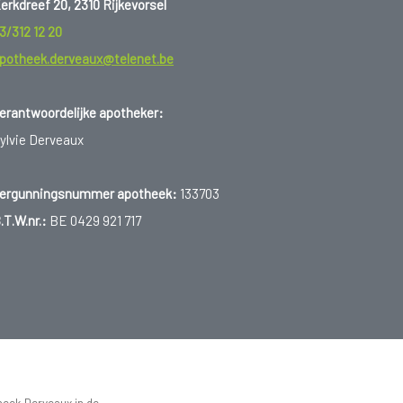
erkdreef 20, 2310 Rijkevorsel
3/312 12 20
potheek.derveaux@telenet.be
erantwoordelijke apotheker:
ylvie Derveaux
ergunningsnummer apotheek:
133703
.T.W.nr.:
BE 0429 921 717