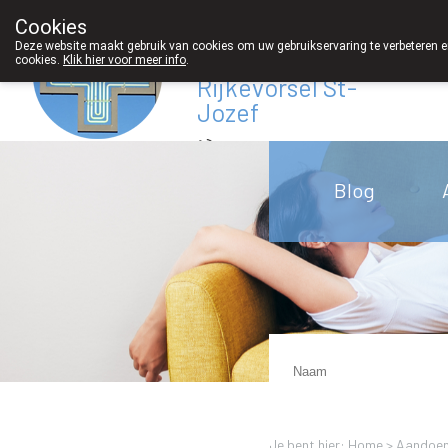
Cookies
Apotheek
Deze website maakt gebruik van cookies om uw gebruikservaring te verbeteren en
Derveaux
cookies.
Klik hier voor meer info
.
Rijkevorsel St-
Jozef
03/312 12 20
Blog
Je bent hier: Home >
Aandoen