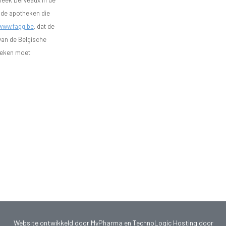
heek Derveaux in de
n de apotheken die
www.fagg.be
, dat de
 van de Belgische
heken moet
Website ontwikkeld door
MyPharma
en
TechnoLogic
Hosting door