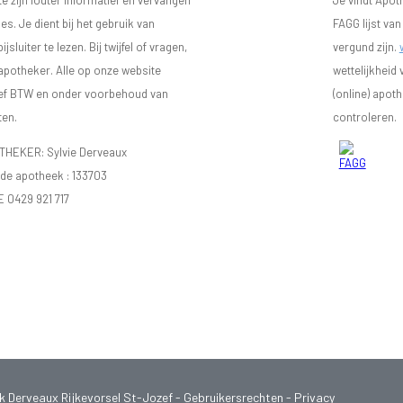
 zijn louter informatief en vervangen
Je vindt Apot
s. Je dient bij het gebruik van
FAGG lijst va
luiter te lezen. Bij twijfel of vragen,
vergund zijn.
 apotheker. Alle op onze website
wettelijkheid
sief BTW en onder voorbehoud van
(online) apot
ten.
controleren.
EKER: Sylvie Derveaux
e apotheek :
133703
E 0429 921 717
Derveaux Rijkevorsel St-Jozef
-
Gebruikersrechten
-
Privacy