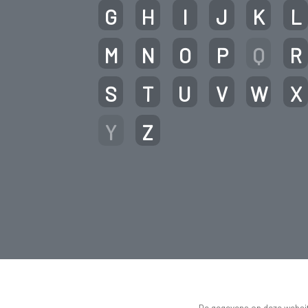
G
H
I
J
K
L
M
N
O
P
Q
R
S
T
U
V
W
X
Y
Z