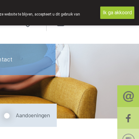
Ik ga akkoord
ebsite te blijven, accepteert u dit gebruik van
Aanmelden
ntact
Aandoeningen