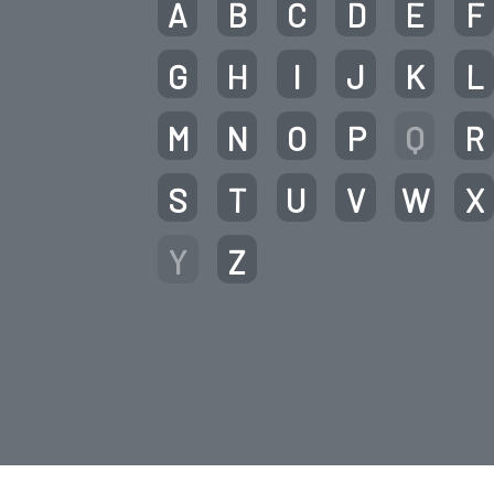
A
B
C
D
E
F
G
H
I
J
K
L
M
N
O
P
Q
R
S
T
U
V
W
X
Y
Z