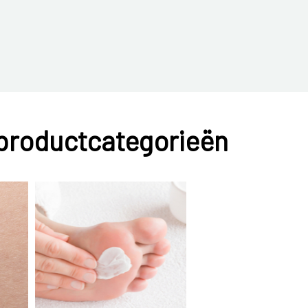
huidaandoeningen waarbij de huid erg droog is,
 productcategorieën