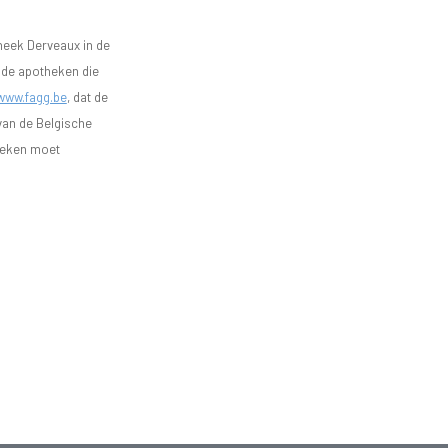
heek Derveaux in de
n de apotheken die
www.fagg.be
, dat de
 van de Belgische
heken moet