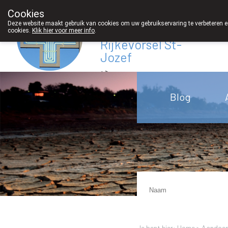
Cookies
Apotheek
Deze website maakt gebruik van cookies om uw gebruikservaring te verbeteren en
Derveaux
cookies.
Klik hier voor meer info
.
Rijkevorsel St-
Jozef
03/312 12 20
Blog
Je bent hier: Home >
Aandoen