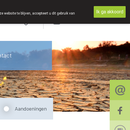
Ik ga akkoord
ebsite te blijven, accepteert u dit gebruik van
Aanmelden
ntact
Aandoeningen