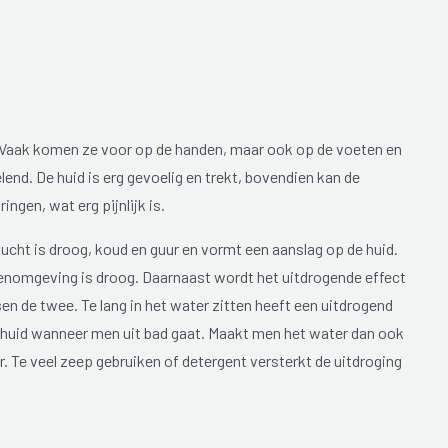
 Vaak komen ze voor op de handen, maar ook op de voeten en
elend. De huid is erg gevoelig en trekt, bovendien kan de
ngen, wat erg pijnlijk is.
ucht is droog, koud en guur en vormt een aanslag op de huid.
nenomgeving is droog. Daarnaast wordt het uitdrogende effect
 de twee. Te lang in het water zitten heeft een uitdrogend
e huid wanneer men uit bad gaat. Maakt men het water dan ook
r. Te veel zeep gebruiken of detergent versterkt de uitdroging
erwijderen. Regelmatig de handen ontsmetten is ook een vaak
nd is, hoe gevoeliger hij of zij wordt voor kloven. Door het
om vocht vast te houden en droogt hij gemakkelijk uit. Bij