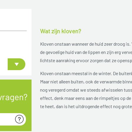
Wat zijn kloven?
Kloven onstaan wanneer de huid zeer droog is.
de gevoelige huid van de lippen en zijn erg verv
lichtste aanraking ervoor zorgen dat ze openspri
Kloven onstaan meestal in de winter. De buitenl
Maar niet alleen buiten, ook de verwarmde bin
nog veregerd omdat we steeds afwisselen tussen
vragen?
effect, denk maar eens aan de rimpeltjes op d
te heet, dan is het uitdrogende effect nog grote
omdat ze de natuurlijke vetlaag van de huid v
voorkomende oorzaak van kloven. Hoe ouder iema
ouderdomsproces verliest de huid het vermogen 