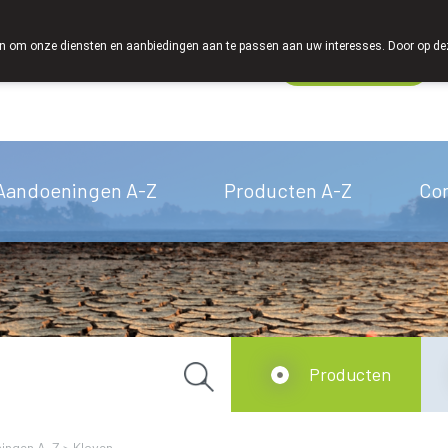
We zijn graag je huisapotheker
 om onze diensten en aanbiedingen aan te passen aan uw interesses. Door op deze w
Wachtdienst
Vandaag
gesloten
Aandoeningen A-Z
Producten A-Z
Co
Producten
ingen A-Z
>
Kloven