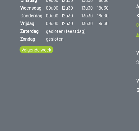
Dinsdag
09u00
12u30
13u30
18u30
A
Woensdag
09u00
12u30
13u30
18u30
K
Donderdag
09u00
12u30
13u30
18u30
Vrijdag
09u00
12u30
13u30
18u30
0
Zaterdag
gesloten (feestdag)
a
Zondag
gesloten
Volgende week
V
S
V
B