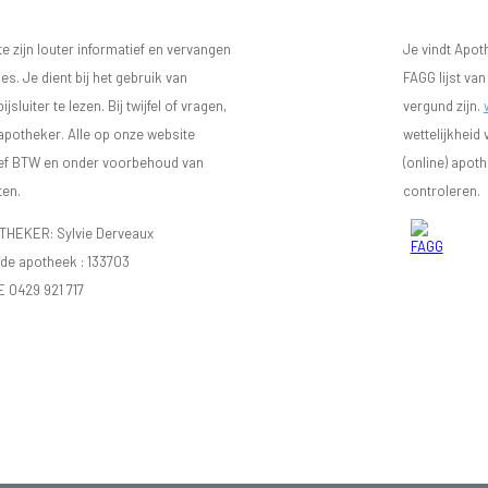
 zijn louter informatief en vervangen
Je vindt Apot
s. Je dient bij het gebruik van
FAGG lijst va
luiter te lezen. Bij twijfel of vragen,
vergund zijn.
 apotheker. Alle op onze website
wettelijkheid
sief BTW en onder voorbehoud van
(online) apot
ten.
controleren.
EKER: Sylvie Derveaux
e apotheek :
133703
E 0429 921 717