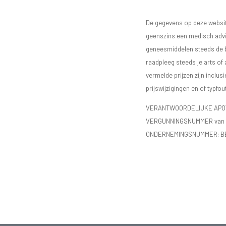
De gegevens op deze website
geenszins een medisch advie
geneesmiddelen steeds de bijs
raadpleeg steeds je arts of
vermelde prijzen zijn inclu
prijswijzigingen en of typfou
VERANTWOORDELIJKE APOTH
VERGUNNINGSNUMMER van d
ONDERNEMINGSNUMMER:
B