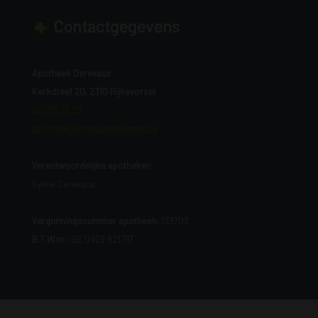
Contactgegevens
Apotheek Derveaux
Kerkdreef 20, 2310 Rijkevorsel
03/312 12 20
apotheek.derveaux@telenet.be
Verantwoordelijke apotheker:
Sylvie Derveaux
Vergunningsnummer apotheek:
133703
B.T.W.nr.:
BE 0429 921 717