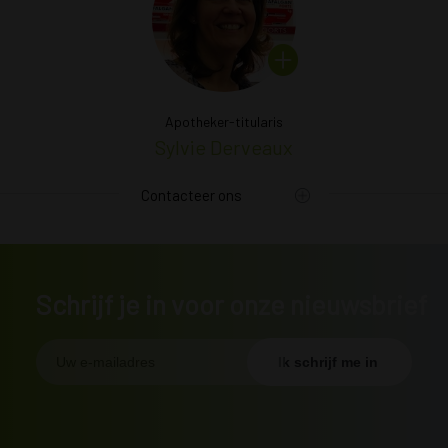
nte
Apotheker-titularis
A
jck
Sylvie Derveaux
Vic
Contacteer ons
Schrijf je in voor onze nieuwsbrief