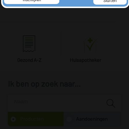
Sluiten
producten
apothekers
Gezond A-Z
Huisapotheker
Ik ben op zoek naar...
Producten
Aandoeningen