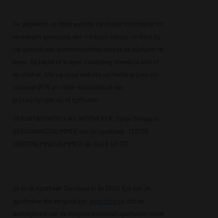
De gegevens op deze website zijn louter informatief en
vervangen geenszins een medisch advies. Je dient bij
het gebruik van geneesmiddelen steeds de bijsluiter te
lezen. Bij twijfel of vragen, raadpleeg steeds je arts of
apotheker. Alle op onze website vermelde prijzen zijn
inclusief BTW en onder voorbehoud van
prijswijzigingen en of typfouten.
VERANTWOORDELIJKE APOTHEKER: Sylvie Derveaux
VERGUNNINGSNUMMER van de apotheek :
133703
ONDERNEMINGSNUMMER:
BE 0429 921 717
Je vindt Apotheek Derveaux in de FAGG lijst van de
apotheken die vergund zijn.
www.fagg.be
, dat de
wettelijkheid van de Belgische (online) apotheken moet