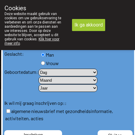
We zijn graag je huisapotheker
Cookies
Schrijf je in voor onze nieuwsbrief
Apotheek Derveaux Rijkevorsel St-Jozef
Deze website maakt gebruik van
Email:
03/312 12 20
cookies om uw gebruikservaring te
verbeteren en om onze diensten en
Ik ga akkoord
Voornaam:
aanbiedingen aan te passen aan
uw interesses. Door op deze
website te blijven, accepteert u dit
Achternaam:
gebruik van cookies.
Klik hier voor
meer info
.
Taal:
Geslacht:
Man
gesloten
Vrouw
Geboortedatum:
Ik wil mij graag inschrijven op::
algemene nieuwsbrief met gezondheidsinformatie,
activiteiten, acties
Reserveer je
Wachtdienst