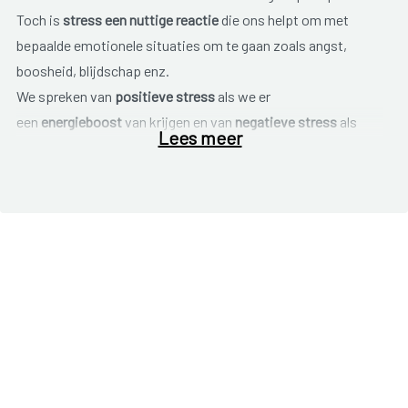
Toch is
stress een nuttige reactie
die ons helpt om met
bepaalde emotionele situaties om te gaan zoals angst,
boosheid, blijdschap enz.
We spreken van
positieve stress
als we er
een
energieboost
van krijgen en van
negatieve stress
als
Lees meer
we
niet meer verder kunne
n.
Aangezien er geen goede en geen slechte stress bestaat, is
het belangrijk te zien of deze gespannen toestand verdwijnt
of zich ontwikkeld tot een permanente onaangename
toestand. Dit kan dan schadelijke gevolgen hebben.
Wat we als aangenaam of onaangenaam ervaren is
de
stressfactor
.
Wanneer ons lichaam geconfronteerd wordt met een
positieve of negatieve ervaring, probeert het zich aan de
situatie aan te passen en zichzelf in evenwicht te houden.