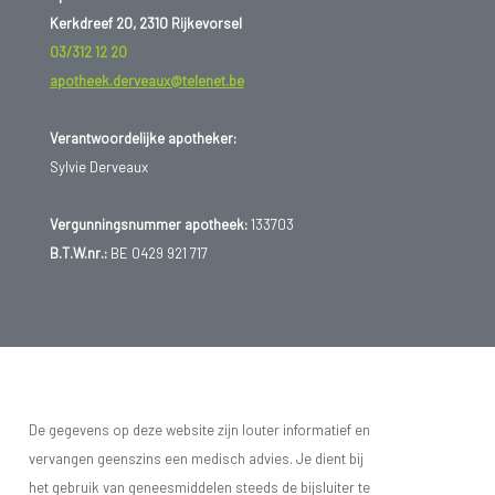
Kerkdreef 20, 2310 Rijkevorsel
03/312 12 20
apotheek.derveaux@telenet.be
Verantwoordelijke apotheker:
Sylvie Derveaux
Vergunningsnummer apotheek:
133703
B.T.W.nr.:
BE 0429 921 717
De gegevens op deze website zijn louter informatief en
vervangen geenszins een medisch advies. Je dient bij
het gebruik van geneesmiddelen steeds de bijsluiter te