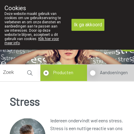
We zijn graag je huisapotheker
Cookies
Apotheek Derveaux Rijkevorsel St-Jozef
Deze website maakt gebruik van
03/312 12 20
cookies om uw gebruikservaring te
verbeteren en om onze diensten en
Ik ga akkoord
aanbiedingen aan te passen aan
uw interesses. Door op deze
website te blijven, accepteert u dit
gebruik van cookies.
Klik hier voor
meer info
.
gesloten
Producten
Aandoeningen
Stress
Iedereen ondervindt wel eens stress.
Stress is een nuttige reactie van ons