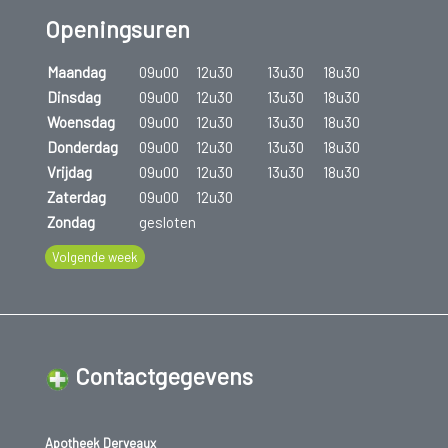
Openingsuren
dingen. Deze toestand brengt schade toe aan onze
gezondheid. Depressie, agressie, spier-en gewrichtspijnen,
Maandag
09u00
12u30
13u30
18u30
hartaandoeningen enz. liggen op de loer.
Dinsdag
09u00
12u30
13u30
18u30
Woensdag
09u00
12u30
13u30
18u30
Donderdag
09u00
12u30
13u30
18u30
Vrijdag
09u00
12u30
13u30
18u30
Zaterdag
09u00
12u30
Zondag
gesloten
Volgende week
Contactgegevens
Apotheek Derveaux