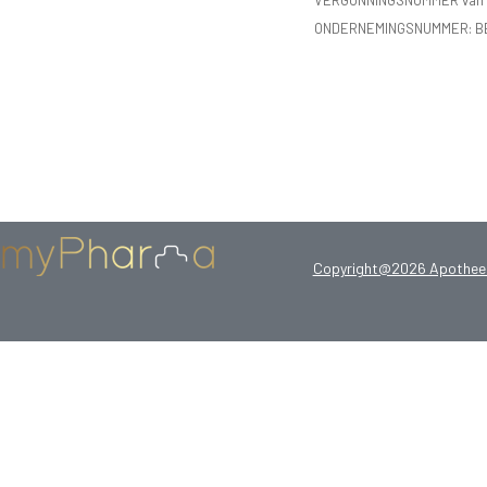
VERGUNNINGSNUMMER van d
ONDERNEMINGSNUMMER:
B
Copyright@2026 Apotheek 