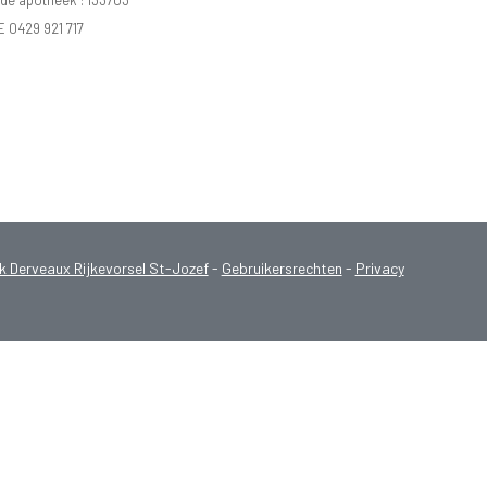
e apotheek :
133703
E 0429 921 717
Derveaux Rijkevorsel St-Jozef
-
Gebruikersrechten
-
Privacy