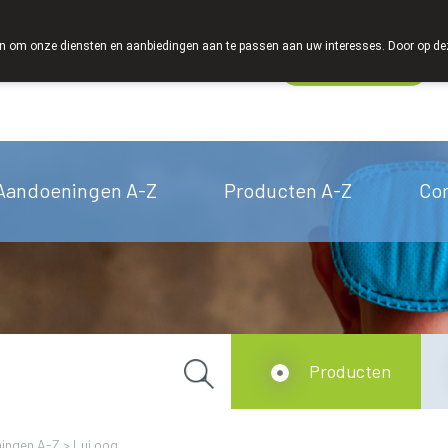
We zijn graag je huisapotheker
 om onze diensten en aanbiedingen aan te passen aan uw interesses. Door op deze w
Wachtdienst
Vandaag
Nu
gesloten
Aandoeningen A-Z
Producten A-Z
Co
Producten
ingen A-Z
>
Lui oog