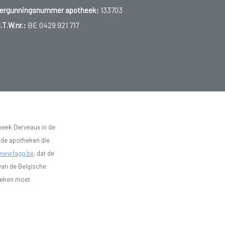
ergunningsnummer apotheek:
133703
.T.W.nr.:
BE 0429 921 717
heek Derveaux in de
n de apotheken die
www.fagg.be
, dat de
 van de Belgische
heken moet