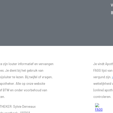
V
B
 zijn louter informatief en vervangen
Je vindt Apot
s. Je dient bij het gebruik van
FAGG lijst va
luiter te lezen. Bij twijfel of vragen,
vergund zijn.
 apotheker. Alle op onze website
wettelijkheid
sief BTW en onder voorbehoud van
(online) apot
ten.
controleren.
EKER: Sylvie Derveaux