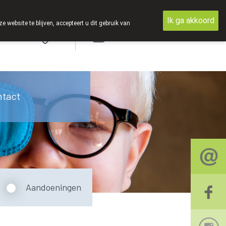
Ik ga akkoord
ebsite te blijven, accepteert u dit gebruik van
Aanmelden
ntact
Aandoeningen