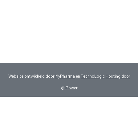
Website ontwikkeld door
MyPharma
en
TechnoLogic
Hosting door
@iPower