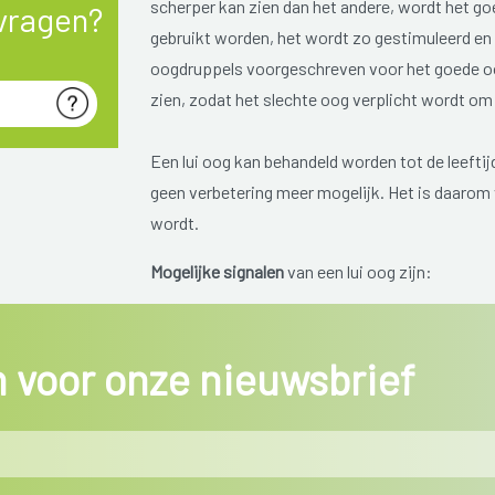
scherper kan zien dan het andere, wordt het go
vragen?
gebruikt worden, het wordt zo gestimuleerd en
oogdruppels voorgeschreven voor het goede oo
zien, zodat het slechte oog verplicht wordt om 
Een lui oog kan behandeld worden tot de leeftijd 
geen verbetering meer mogelijk. Het is daarom 
wordt.
Mogelijke signalen
van een lui oog zijn:
het uitblijven van oogcontact bij baby’s 
in voor onze nieuwsbrief
makkelijk struikelen, moeilijk naar iets k
scheel kijken (beide ogen kijken niet deze