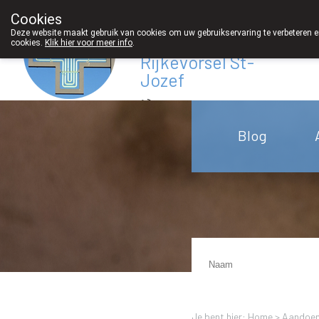
Cookies
Apotheek
Deze website maakt gebruik van cookies om uw gebruikservaring te verbeteren en
Derveaux
cookies.
Klik hier voor meer info
.
Rijkevorsel St-
Jozef
03/312 12 20
Blog
Je bent hier: Home >
Aandoen