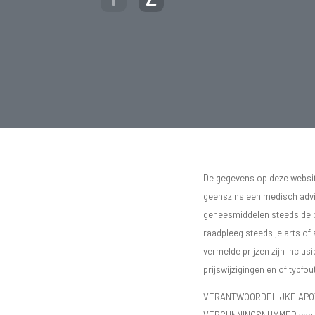
De gegevens op deze website
geenszins een medisch advie
geneesmiddelen steeds de bijs
raadpleeg steeds je arts of
vermelde prijzen zijn inclu
prijswijzigingen en of typfou
VERANTWOORDELIJKE APOTH