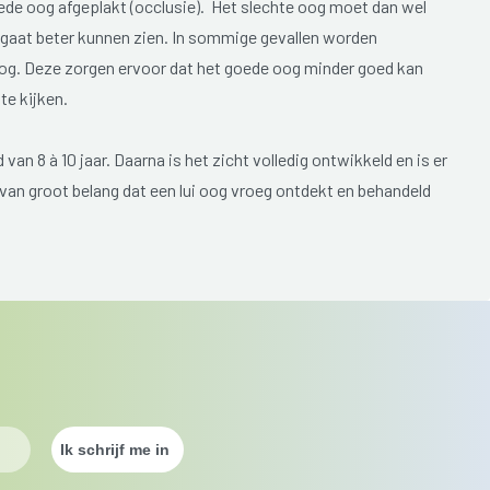
ede oog afgeplakt (occlusie). Het slechte oog moet dan wel
 gaat beter kunnen zien. In sommige gevallen worden
g. Deze zorgen ervoor dat het goede oog minder goed kan
te kijken.
van 8 à 10 jaar. Daarna is het zicht volledig ontwikkeld en is er
van groot belang dat een lui oog vroeg ontdekt en behandeld
ouder dan 6 weken;
unnen grijpen (slecht dieptezicht);
lfde kant op).