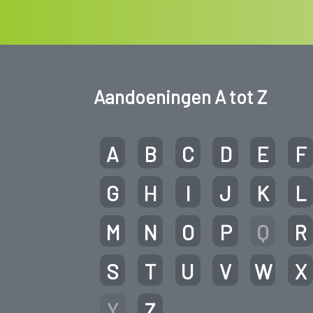
Aandoeningen A tot Z
A
B
C
D
E
F
G
H
I
J
K
L
M
N
O
P
Q
R
S
T
U
V
W
X
Y
Z