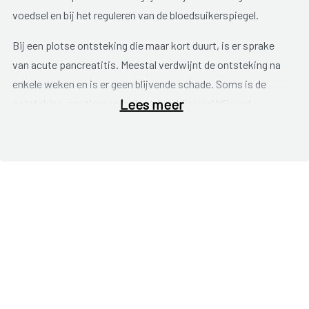
voedsel en bij het reguleren van de bloedsuikerspiegel.
Bij een plotse ontsteking die maar kort duurt, is er sprake
van acute pancreatitis. Meestal verdwijnt de ontsteking na
enkele weken en is er geen blijvende schade. Soms is de
Lees meer
ontsteking ernstiger en is de alvleesklier wel blijvend
beschadigd. Ongeveer tien procent van de patiënten met een
acute vorm, krijgt chronische pancreatitis. Bij chronische
pancreatitis geneest de ontsteking niet of keert ze steeds
terug. De alvleeskliercellen sterven af en de functie van de
alvleesklier gaat steeds verder achteruit.
Zowel bij acute als chronische pancreatitis kunnen er
klachten ontstaan van hevige buikpijn die uitstraalt naar de
rug, linkerzij en linkerschouder. Andere mogelijke klachten
zijn lichte koorts, misselijkheid, braken, versnelde
ademhaling en een pijnlijke opgezette buik. De klachten