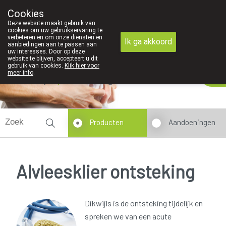
We zijn graag je huisapotheker
Cookies
Apotheek Derveaux Rijkevorsel St-Jozef
Deze website maakt gebruik van
03/312 12 20
cookies om uw gebruikservaring te
verbeteren en om onze diensten en
Ik ga akkoord
aanbiedingen aan te passen aan
uw interesses. Door op deze
website te blijven, accepteert u dit
gebruik van cookies.
Klik hier voor
meer info
.
Vandaag
open tot 18u30
Producten
Aandoeningen
Alvleesklier ontsteking
Dikwijls is de ontsteking tijdelijk en
spreken we van een acute