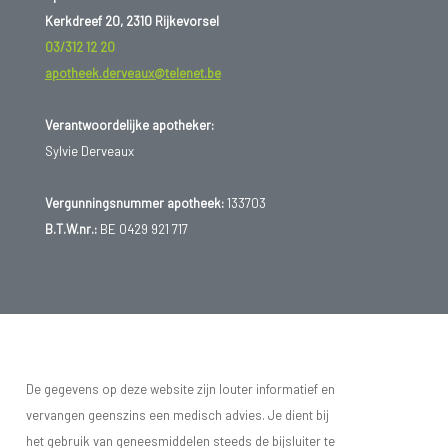
Kerkdreef 20, 2310 Rijkevorsel
03/312 12 20
apotheek.derveaux@telenet.be
Verantwoordelijke apotheker:
Sylvie Derveaux
Vergunningsnummer apotheek:
133703
B.T.W.nr.:
BE 0429 921 717
De gegevens op deze website zijn louter informatief en
vervangen geenszins een medisch advies. Je dient bij
het gebruik van geneesmiddelen steeds de bijsluiter te