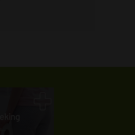
eking
...