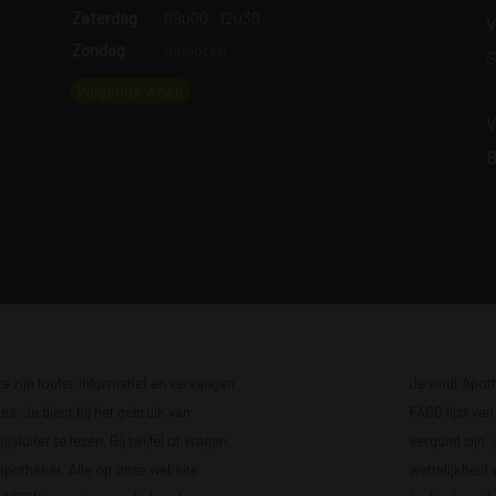
Zaterdag
09u00
12u30
V
Zondag
gesloten
S
Volgende week
V
B
 zijn louter informatief en vervangen
Je vindt Apot
s. Je dient bij het gebruik van
FAGG lijst va
luiter te lezen. Bij twijfel of vragen,
vergund zijn.
 apotheker. Alle op onze website
wettelijkheid