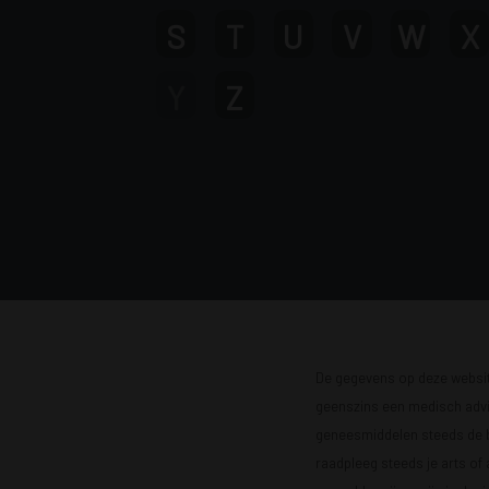
S
T
U
V
W
X
Y
Z
De gegevens op deze website
geenszins een medisch advie
geneesmiddelen steeds de bijs
raadpleeg steeds je arts of