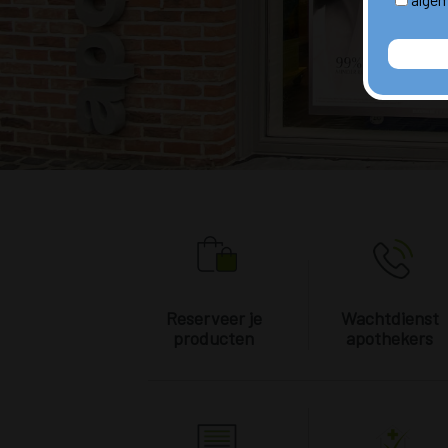
Reserveer je
Wachtdienst
producten
apothekers