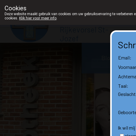
Cookies
Apotheek
Deze website maakt gebruik van cookies om uw gebruikservaring te verbeteren en
cookies.
Klik hier voor meer info
.
Derveaux
Rijkevorsel St-
Jozef
Schr
03/312 12 20
Blog
Email:
Voornaa
Achtern
Taal:
Geslacht
Geboort
Ik wil mi
algem