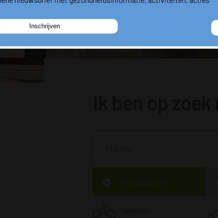
Ik ben op zoek 
Producten
Overzicht