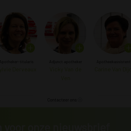
Apotheker-titularis
Adjunct apotheker
Apotheekassistent
ylvie Derveaux
Vicky Van de
Carine Van Dij
Ven
Contacteer ons
in voor onze nieuwsbrief