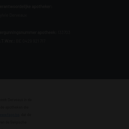
erantwoordelijke apotheker:
ylvie Derveaux
ergunningsnummer apotheek:
133703
.T.W.nr.:
BE 0429 921 717
heek Derveaux in de
n de apotheken die
www.fagg.be
, dat de
 van de Belgische