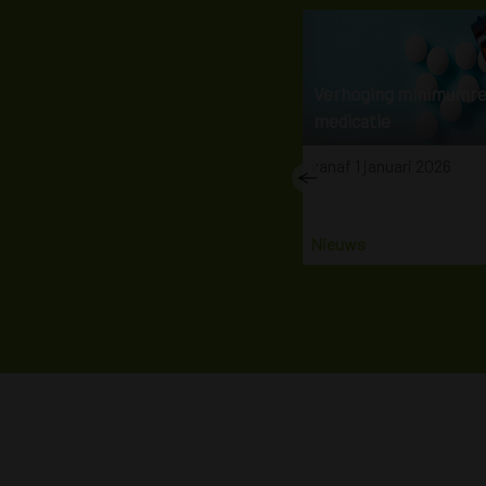
Spierletsel
Verhoging minimumr
medicatie
Wat moet je doen als je een
vanaf 1 januari 2026
spierletsel hebt opgelopen?
Nieuws
15-7-2021
Nieuws