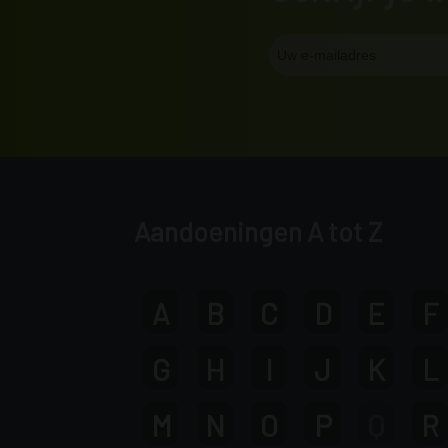
Aandoeningen A tot Z
A
B
C
D
E
F
G
H
I
J
K
L
M
N
O
P
Q
R