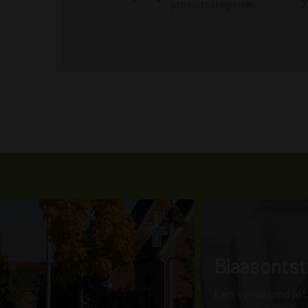
productcategorieën
Blaasontst
Een vervelend iets