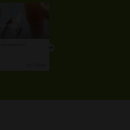
nneslag
Zwanger "door" Ozempic?
 en genezen!
FAGG verduidelijkt en waarschuwt
22-7-2024
Nieuws
29-5-2024