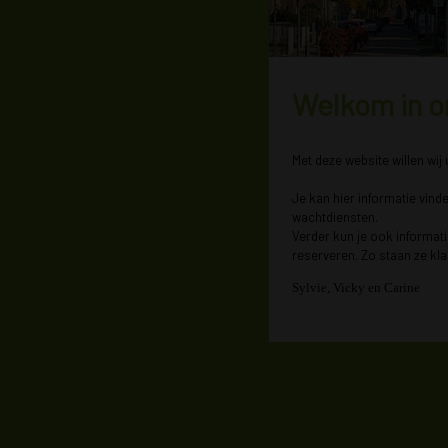
Welkom in o
Met deze website willen wij
Je kan hier informatie vind
wachtdiensten.
Verder kun je ook informat
reserveren. Zo staan ze kla
Sylvie, Vicky en Carine