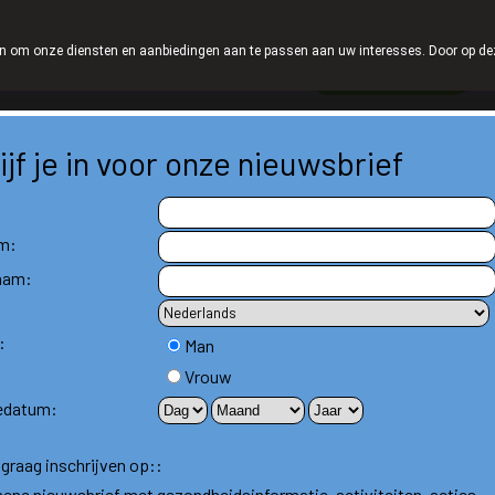
We zijn graag je huisapotheker
 om onze diensten en aanbiedingen aan te passen aan uw interesses. Door op deze w
Wachtdienst
Vandaag
Nu
gesloten
ijf je in voor onze nieuwsbrief
Aandoeningen A-Z
Producten A-Z
Co
m:
aam:
:
Man
Vrouw
edatum:
j graag inschrijven op::
ene nieuwsbrief met gezondheidsinformatie, activiteiten, acties