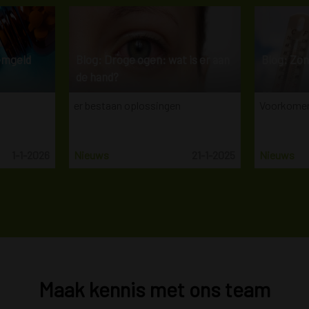
emgeld
Blog: Droge ogen: wat is er aan
Blog: Zo
de hand?
er bestaan oplossingen
Voorkomen
1-1-2026
Nieuws
21-1-2025
Nieuws
Maak kennis met ons team