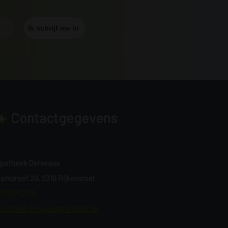
Contactgegevens
potheek Derveaux
erkdreef 20, 2310 Rijkevorsel
3/312 12 20
potheek.derveaux@telenet.be