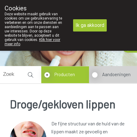
We zijn graag je huisapotheker
Cookies
Apotheek Derveaux Rijkevorsel St-Jozef
Deze website maakt gebruik van
03/312 12 20
cookies om uw gebruikservaring te
verbeteren en om onze diensten en
Ik ga akkoord
aanbiedingen aan te passen aan
uw interesses. Door op deze
website te blijven, accepteert u dit
gebruik van cookies.
Klik hier voor
meer info
.
gesloten
Producten
Aandoeningen
Droge/gekloven lippen
De fijne structuur van de huid van de
lippen maakt ze gevoelig en