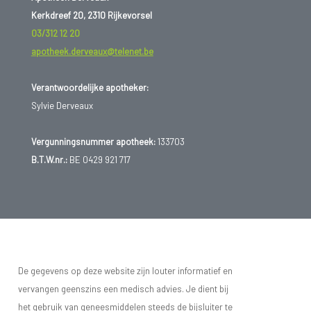
Kerkdreef 20, 2310 Rijkevorsel
03/312 12 20
apotheek.derveaux@telenet.be
Verantwoordelijke apotheker:
Sylvie Derveaux
Vergunningsnummer apotheek:
133703
B.T.W.nr.:
BE 0429 921 717
De gegevens op deze website zijn louter informatief en
vervangen geenszins een medisch advies. Je dient bij
het gebruik van geneesmiddelen steeds de bijsluiter te