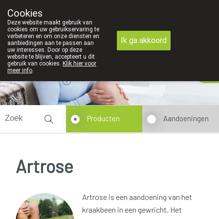
We zijn graag je huisapotheker
Cookies
Apotheek Derveaux Rijkevorsel St-Jozef
Deze website maakt gebruik van
03/312 12 20
cookies om uw gebruikservaring te
verbeteren en om onze diensten en
Ik ga akkoord
aanbiedingen aan te passen aan
uw interesses. Door op deze
website te blijven, accepteert u dit
gebruik van cookies.
Klik hier voor
Vandaag
Nu
gesloten
meer info
.
Producten
Aandoeningen
Artrose
Artrose is een aandoening van het
kraakbeen in een gewricht. Het