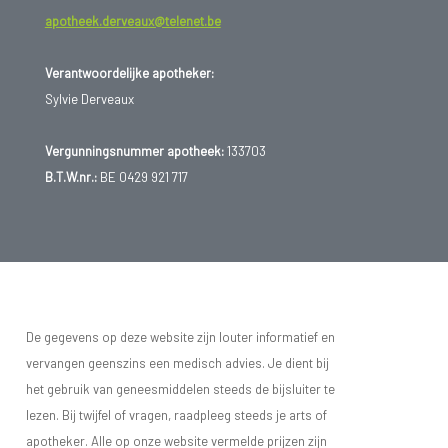
apotheek.derveaux@telenet.be
Verantwoordelijke apotheker:
Sylvie Derveaux
Vergunningsnummer apotheek:
133703
B.T.W.nr.:
BE 0429 921 717
De gegevens op deze website zijn louter informatief en
vervangen geenszins een medisch advies. Je dient bij
het gebruik van geneesmiddelen steeds de bijsluiter te
lezen. Bij twijfel of vragen, raadpleeg steeds je arts of
apotheker. Alle op onze website vermelde prijzen zijn