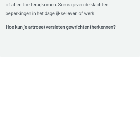
of af en toe terugkomen. Soms geven de klachten
beperkingen in het dagelijkse leven of werk.
Hoe kun je artrose (versleten gewrichten) herkennen?
Artrose geeft pijn en stijfheid in een gewricht, meestal in de
heup, knie, de basis van de duim of aan de eindkootjes van
de vingers. Meestal blijft het beperkt tot één of enkele
gewrichten.
De klachten zijn het hevigst na een periode van rust
(bijvoorbeeld bij het opstaan) en verminderen na een poosje
bewegen.