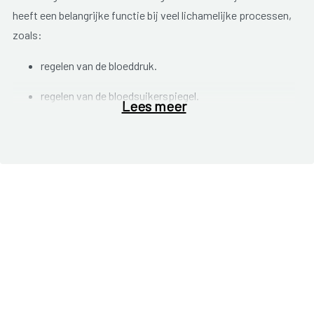
heeft een belangrijke functie bij veel lichamelijke processen,
zoals:
regelen van de bloeddruk.
regelen van de bloedsuikerspiegel.
Lees meer
afweersysteem.
stressreacties.
vertering voedsel.
Klachten ontstaan geleidelijk en kunnen sterk verschillen van
persoon tot persoon.
Typische symptomen
zijn:
Vermoeidheid.
Veranderde vetverdeling: