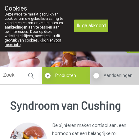
We zijn graag je huisapotheker
Cookies
Apotheek Derveaux Rijkevorsel St-Jozef
Deze website maakt gebruik van
03/312 12 20
cookies om uw gebruikservaring te
verbeteren en om onze diensten en
Ik ga akkoord
aanbiedingen aan te passen aan
uw interesses. Door op deze
website te blijven, accepteert u dit
gebruik van cookies.
Klik hier voor
meer info
.
Vandaag
gesloten
Producten
Aandoeningen
Syndroom van Cushing
De bijnieren maken cortisol aan, een
hormoon dat een belangrijke rol