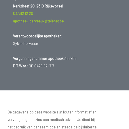
Kerkdreef 20, 2310 Rijkevorsel
03/312 12 20
apotheek.derveaux@telenet.be
Verantwoordelijke apotheker:
Sylvie Derveaux
Vergunningsnummer apotheek:
133703
B.T.W.nr.:
BE 0429 921 717
De gegevens op deze website zijn louter informatief en
vervangen geenszins een medisch advies. Je dient bij
het gebruik van geneesmiddelen steeds de bijsluiter te