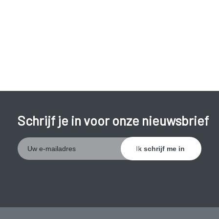
Meer vet ter hoogte van romp, nek en aangezicht
(vollemaansgezicht).
Dunner wordende armen en benen.
Slaapstoornissen.
Hoge bloeddruk.
Huidletsels:
Schrijf je in voor onze nieuwsbrief
dunner wordende huid.
makkelijk blauwe plekken.
rood gezicht.
paarse huidstrepen op buik, dijen, armen,
borsten.