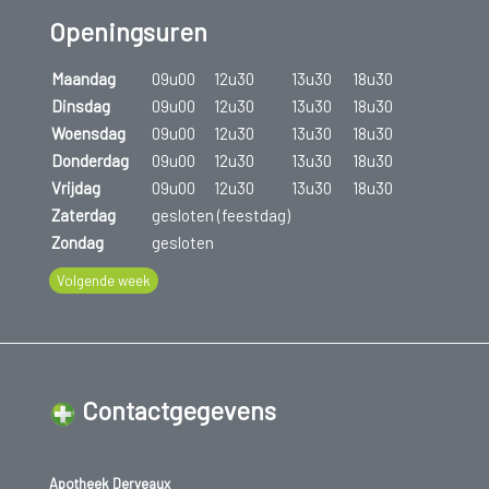
Pijn in spieren en gewrichten.
Openingsuren
Botontkalking (osteoporose).
Maandag
09u00
12u30
13u30
18u30
Dinsdag
09u00
12u30
13u30
18u30
Erectieproblemen.
Woensdag
09u00
12u30
13u30
18u30
Onregelmatige of uitblijvende menstruatie
Donderdag
09u00
12u30
13u30
18u30
(amenorroe).
Vrijdag
09u00
12u30
13u30
18u30
Zaterdag
gesloten (feestdag)
Overmatige haargroei (vrouwen).
Zondag
gesloten
Stemmingswisselingen, concentratieproblemen,
Volgende week
depressie.
Contactgegevens
Apotheek Derveaux