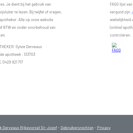
s. Je dient bij het gebruik van
FAGG lijst va
luiter te lezen. Bij twijfel of vragen,
vergund zijn.
 apotheker. Alle op onze website
wettelijkheid
sief BTW en onder voorbehoud van
(online) apot
ten.
controleren.
EKER: Sylvie Derveaux
e apotheek :
133703
E 0429 921 717
Derveaux Rijkevorsel St-Jozef
-
Gebruikersrechten
-
Privacy