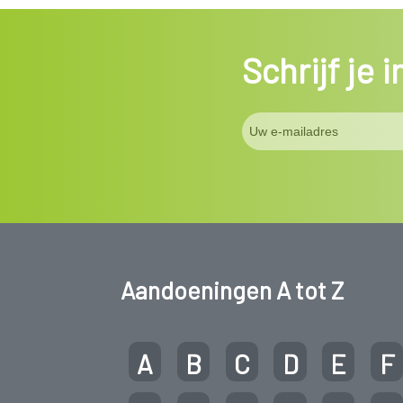
Schrijf je 
Aandoeningen A tot Z
A
B
C
D
E
F