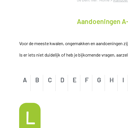
Aandoeningen A
Voor de meeste kwalen, ongemakken en aandoeningen zijn e
Is er iets niet duidelijk of heb je bijkomende vragen, aarz
A
B
C
D
E
F
G
H
I
L