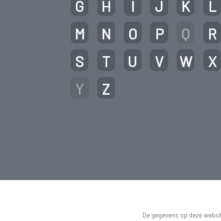
G
H
I
J
K
L
M
N
O
P
Q
R
S
T
U
V
W
X
Y
Z
De gegevens op deze website