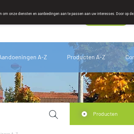
We zijn graag je huisapotheker
 om onze diensten en aanbiedingen aan te passen aan uw interesses. Door op deze w
Wachtdienst
Vandaag
open tot 18u30
Aandoeningen A-Z
Producten A-Z
Co
Producten
ingen A-Z