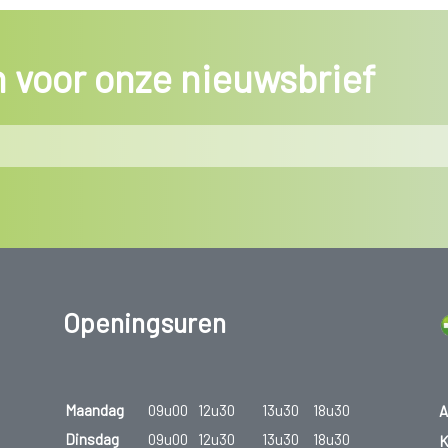
in voor onze nieuwsbrief
Openingsuren
Maandag
09u00
12u30
13u30
18u30
A
Dinsdag
09u00
12u30
13u30
18u30
K