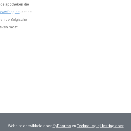
n de apotheken die
www.fagg.be
, dat de
 van de Belgische
heken moet
Website ontwikkeld door
MyPharma
en
TechnoLogic
Hosting door