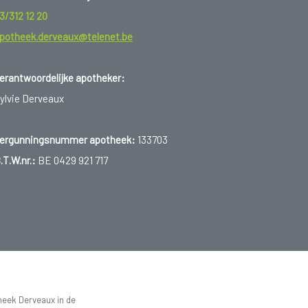
3/312 12 20
potheek.derveaux@telenet.be
erantwoordelijke apotheker:
ylvie Derveaux
ergunningsnummer apotheek:
133703
.T.W.nr.:
BE 0429 921 717
heek Derveaux in de