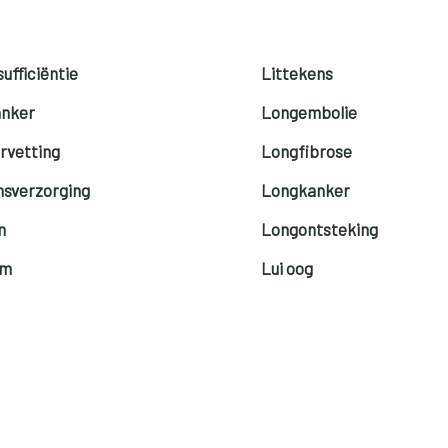
ufficiëntie
Littekens
anker
Longembolie
rvetting
Longfibrose
sverzorging
Longkanker
n
Longontsteking
rm
Lui oog