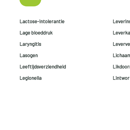
Lactose-intolerantie
Leverins
Lage bloeddruk
Leverk
Laryngitis
Leverve
Lasogen
Lichaam
Leeftijdsverziendheid
Likdoor
Legionella
Lintwo