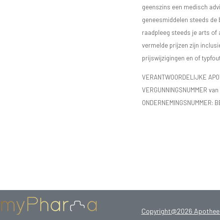
geenszins een medisch advie
geneesmiddelen steeds de bijs
raadpleeg steeds je arts of
vermelde prijzen zijn inclu
prijswijzigingen en of typfou
VERANTWOORDELIJKE APOTH
VERGUNNINGSNUMMER van d
ONDERNEMINGSNUMMER:
B
Copyright@2026 Apotheek 