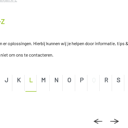
-Z
r oplossingen. Hierbij kunnen wij je helpen door informatie, tips &
el niet om ons te contacteren.
J
K
L
M
N
O
P
Q
R
S