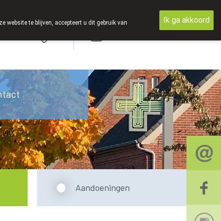
Ik ga akkoord
ebsite te blijven, accepteert u dit gebruik van
Aanmelden
ntact
Aandoeningen