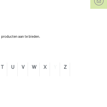
 producten aan te bieden.
T
U
V
W
X
Y
Z