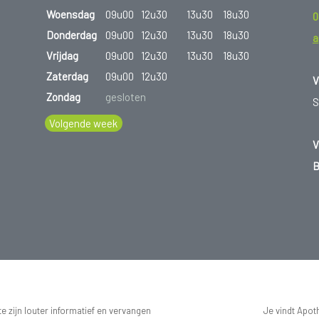
Woensdag
09u00
12u30
13u30
18u30
0
Donderdag
09u00
12u30
13u30
18u30
a
Vrijdag
09u00
12u30
13u30
18u30
Zaterdag
09u00
12u30
V
Zondag
gesloten
S
Volgende week
V
B
 zijn louter informatief en vervangen
Je vindt Apot