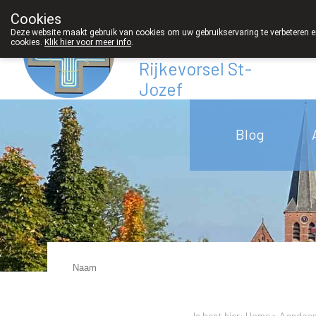
Cookies
Apotheek
Deze website maakt gebruik van cookies om uw gebruikservaring te verbeteren en
cookies.
Klik hier voor meer info
.
Derveaux
Rijkevorsel St-
Jozef
03/312 12 20
Blog
Je bent hier: Home >
Aandoen