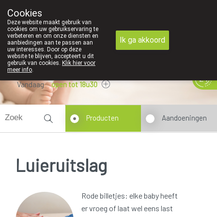
We zijn graag je huisapotheker
Cookies
Apotheek Derveaux Rijkevorsel St-Jozef
Deze website maakt gebruik van
03/312 12 20
cookies om uw gebruikservaring te
verbeteren en om onze diensten en
Ik ga akkoord
aanbiedingen aan te passen aan
uw interesses. Door op deze
website te blijven, accepteert u dit
gebruik van cookies.
Klik hier voor
meer info
.
Vandaag
open tot 18u30
Producten
Aandoeningen
Luieruitslag
Rode billetjes: elke baby heeft
er vroeg of laat wel eens last