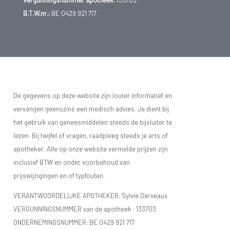
Vergunningsnummer apotheek:
133703
B.T.W.nr.:
BE 0429 921 717
De gegevens op deze website zijn louter informatief en
vervangen geenszins een medisch advies. Je dient bij
het gebruik van geneesmiddelen steeds de bijsluiter te
lezen. Bij twijfel of vragen, raadpleeg steeds je arts of
apotheker. Alle op onze website vermelde prijzen zijn
inclusief BTW en onder voorbehoud van
prijswijzigingen en of typfouten.
VERANTWOORDELIJKE APOTHEKER: Sylvie Derveaux
VERGUNNINGSNUMMER van de apotheek :
133703
ONDERNEMINGSNUMMER:
BE 0429 921 717