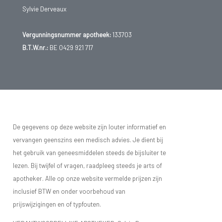
Sylvie Derveaux
Vergunningsnummer apotheek:
133703
B.T.W.nr.:
BE 0429 921 717
De gegevens op deze website zijn louter informatief en
vervangen geenszins een medisch advies. Je dient bij
het gebruik van geneesmiddelen steeds de bijsluiter te
lezen. Bij twijfel of vragen, raadpleeg steeds je arts of
apotheker. Alle op onze website vermelde prijzen zijn
inclusief BTW en onder voorbehoud van
prijswijzigingen en of typfouten.