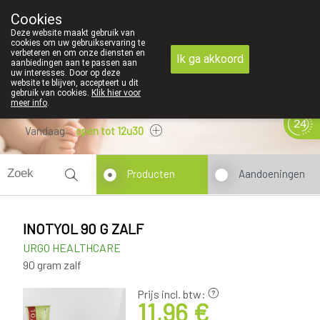
We zijn graag je huisapotheker
Cookies
Apotheek Derveaux Rijkevorsel St-Jozef
Deze website maakt gebruik van
03/312 12 20
cookies om uw gebruikservaring te
verbeteren en om onze diensten en
Ik ga akkoord
aanbiedingen aan te passen aan
uw interesses. Door op deze
website te blijven, accepteert u dit
gebruik van cookies.
Klik hier voor
meer info
.
Vandaag
open tot 12u30
Producten
Aandoeningen
INOTYOL 90 G ZALF
URGO HEALTHCARE
90 gram zalf
Prijs incl. btw:
11,96 €