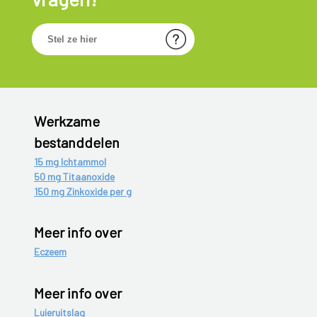
Werkzame
bestanddelen
15 mg Ichtammol
50 mg Titaanoxide
150 mg Zinkoxide per g
Meer info over
Eczeem
Meer info over
Luieruitslag