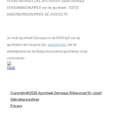
VERANTWOORDELIJKE APOTHEKER: Sylvie Derveaux
VERGUNNINGSNUMMER van de apotheek :
133703
ONDERNEMINGSNUMMER:
BE 0429 921 717
Je vindt Apotheek Derveaux in de FAGG lijst van de
apotheken die vergund zijn.
www.fagg.be
, dat de
wettelijkheid van de Belgische (online) apotheken moet
controleren.
Copyright@2026 Apotheek Derveaux Rijkevorsel St-Jozef
-
Gebruikersrechten
-
Privacy