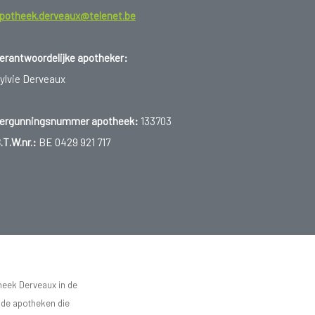
potheek.derveaux@telenet.be
erantwoordelijke apotheker:
ylvie Derveaux
ergunningsnummer apotheek:
133703
.T.W.nr.:
BE 0429 921 717
heek Derveaux in de
n de apotheken die