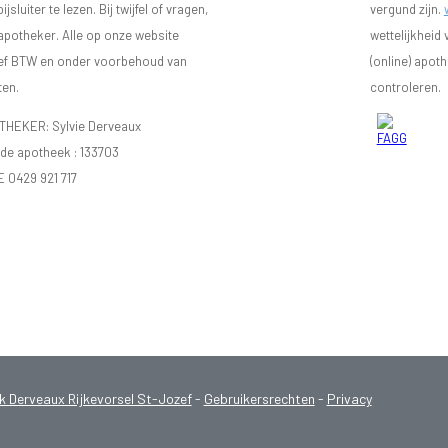
luiter te lezen. Bij twijfel of vragen,
vergund zijn.
 apotheker. Alle op onze website
wettelijkheid
sief BTW en onder voorbehoud van
(online) apot
ten.
controleren.
EKER: Sylvie Derveaux
e apotheek :
133703
E 0429 921 717
Derveaux Rijkevorsel St-Jozef
-
Gebruikersrechten
-
Privacy