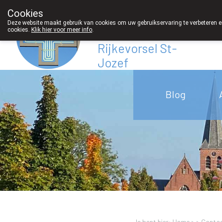
Cookies
Apotheek
Deze website maakt gebruik van cookies om uw gebruikservaring te verbeteren en
cookies.
Klik hier voor meer info
.
Derveaux
Rijkevorsel St-
Jozef
03/312 12 20
Blog
Je bent hier: Home >
>
Contac