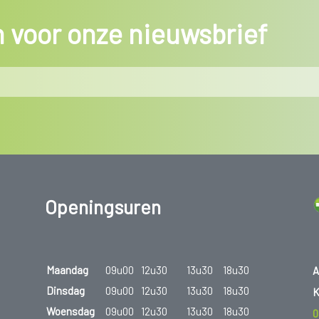
in voor onze nieuwsbrief
Openingsuren
Maandag
09u00
12u30
13u30
18u30
A
Dinsdag
09u00
12u30
13u30
18u30
K
Woensdag
09u00
12u30
13u30
18u30
0