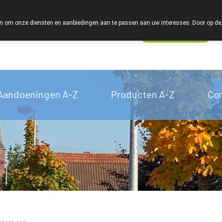
We zijn graag je huisapotheker
 om onze diensten en aanbiedingen aan te passen aan uw interesses. Door op deze w
Wachtdienst
Vandaag
Nu
gesloten
Aandoeningen A-Z
Producten A-Z
Co
teer ons