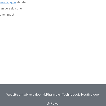
www.fagg.be
, dat de
 van de Belgische
heken moet
Website ontwikkeld door
MyPharma
en
TechnoLogic
Hosting door
@iPower