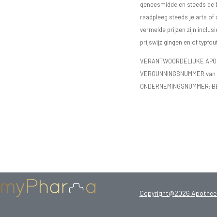
geneesmiddelen steeds de bijs
raadpleeg steeds je arts of
vermelde prijzen zijn inclu
prijswijzigingen en of typfou
VERANTWOORDELIJKE APOTH
VERGUNNINGSNUMMER van d
ONDERNEMINGSNUMMER:
B
Copyright@2026 Apotheek 