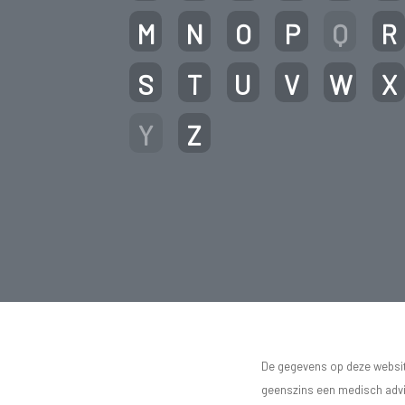
M
N
O
P
Q
R
S
T
U
V
W
X
Y
Z
De gegevens op deze website
geenszins een medisch advie