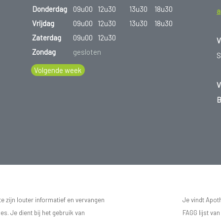
Donderdag
09u00
12u30
13u30
18u30
a
Vrijdag
09u00
12u30
13u30
18u30
Zaterdag
09u00
12u30
V
Zondag
gesloten
S
Volgende week
V
B
 zijn louter informatief en vervangen
Je vindt Apot
s. Je dient bij het gebruik van
FAGG lijst va