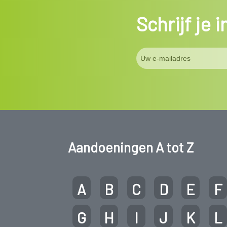
Schrijf je 
Aandoeningen A tot Z
A
B
C
D
E
F
G
H
I
J
K
L