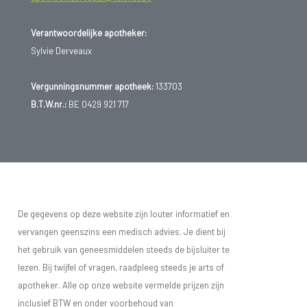
Verantwoordelijke apotheker:
Sylvie Derveaux
Vergunningsnummer apotheek:
133703
B.T.W.nr.:
BE 0429 921 717
De gegevens op deze website zijn louter informatief en
vervangen geenszins een medisch advies. Je dient bij
het gebruik van geneesmiddelen steeds de bijsluiter te
lezen. Bij twijfel of vragen, raadpleeg steeds je arts of
apotheker. Alle op onze website vermelde prijzen zijn
inclusief BTW en onder voorbehoud van