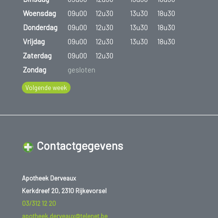
Woensdag
09u00
12u30
13u30
18u30
Donderdag
09u00
12u30
13u30
18u30
Vrijdag
09u00
12u30
13u30
18u30
Zaterdag
09u00
12u30
Zondag
gesloten
Volgende week
Contactgegevens
Apotheek Derveaux
Kerkdreef 20, 2310 Rijkevorsel
03/312 12 20
apotheek.derveaux@telenet.be