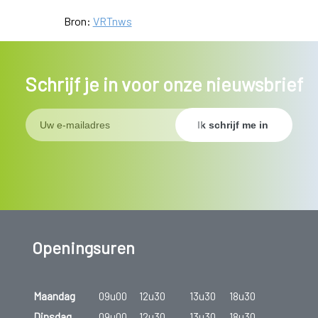
Bron:
VRTnws
Schrijf je in voor onze nieuwsbrief
Openingsuren
Maandag
09u00
12u30
13u30
18u30
Dinsdag
09u00
12u30
13u30
18u30