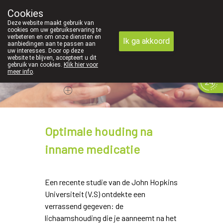
We zijn graag je huisapotheker
Cookies
Apotheek Derveaux Rijkevorsel St-Jozef
Deze website maakt gebruik van
03/312 12 20
cookies om uw gebruikservaring te
verbeteren en om onze diensten en
Ik ga akkoord
aanbiedingen aan te passen aan
uw interesses. Door op deze
website te blijven, accepteert u dit
gebruik van cookies.
Klik hier voor
meer info
.
Vandaag
Nu
gesloten
Optimale houding na
inname medicatie
Een recente studie van de John Hopkins
Universiteit (V.S) ontdekte een
verrassend gegeven: de
lichaamshouding die je aanneemt na het