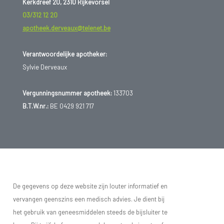
Kerkdreef 20, 2310 Rijkevorsel
03/312 12 20
apotheek.derveaux@telenet.be
Verantwoordelijke apotheker:
Sylvie Derveaux
Vergunningsnummer apotheek:
133703
B.T.W.nr.:
BE 0429 921 717
De gegevens op deze website zijn louter informatief en
vervangen geenszins een medisch advies. Je dient bij
het gebruik van geneesmiddelen steeds de bijsluiter te