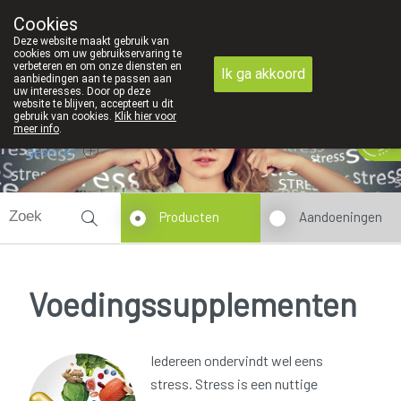
We zijn graag je huisapotheker
Cookies
Apotheek Derveaux Rijkevorsel St-Jozef
Deze website maakt gebruik van
03/312 12 20
cookies om uw gebruikservaring te
verbeteren en om onze diensten en
Ik ga akkoord
aanbiedingen aan te passen aan
uw interesses. Door op deze
website te blijven, accepteert u dit
gebruik van cookies.
Klik hier voor
meer info
.
gesloten
Producten
Aandoeningen
Voedingssupplementen
Iedereen ondervindt wel eens
stress. Stress is een nuttige