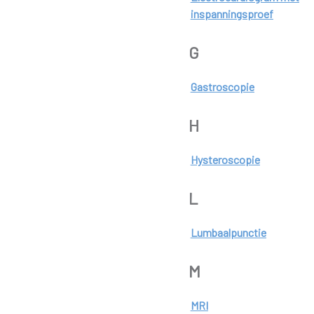
inspanningsproef
G
Gastroscopie
H
Hysteroscopie
L
Lumbaalpunctie
M
MRI