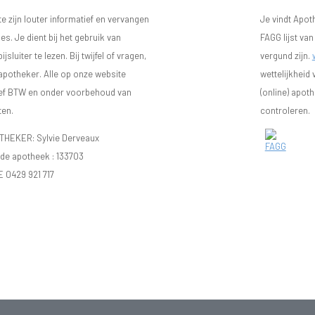
 zijn louter informatief en vervangen
Je vindt Apot
s. Je dient bij het gebruik van
FAGG lijst va
luiter te lezen. Bij twijfel of vragen,
vergund zijn.
 apotheker. Alle op onze website
wettelijkheid
sief BTW en onder voorbehoud van
(online) apot
ten.
controleren.
EKER: Sylvie Derveaux
e apotheek :
133703
E 0429 921 717