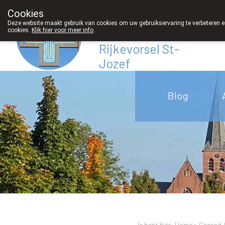
Cookies
Apotheek
Deze website maakt gebruik van cookies om uw gebruikservaring te verbeteren en
cookies.
Klik hier voor meer info
.
Derveaux
Rijkevorsel St-
Jozef
03/312 12 20
Blog
Je bent hier: Home >
Gezond 