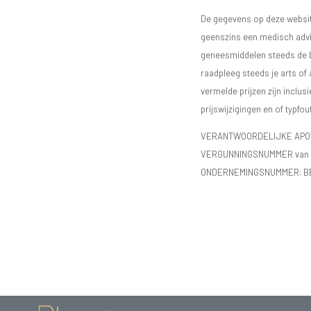
De gegevens op deze website
geenszins een medisch advie
geneesmiddelen steeds de bijs
raadpleeg steeds je arts of
vermelde prijzen zijn inclu
prijswijzigingen en of typfou
VERANTWOORDELIJKE APOTH
VERGUNNINGSNUMMER van d
ONDERNEMINGSNUMMER:
B