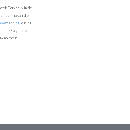
heek Derveaux in de
n de apotheken die
www.fagg.be
, dat de
 van de Belgische
heken moet