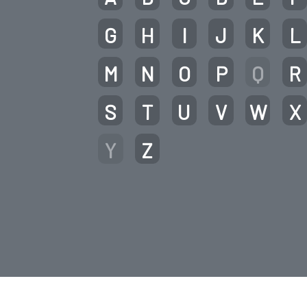
G
H
I
J
K
L
M
N
O
P
Q
R
S
T
U
V
W
X
Y
Z