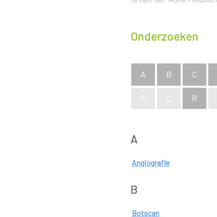
Onderzoeken
A
B
C
P
Q
R
A
Angiografie
B
Botscan