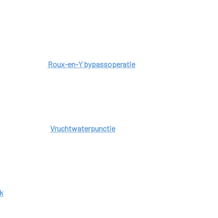
Roux-en-Y bypassoperatie
Vruchtwaterpunctie
k