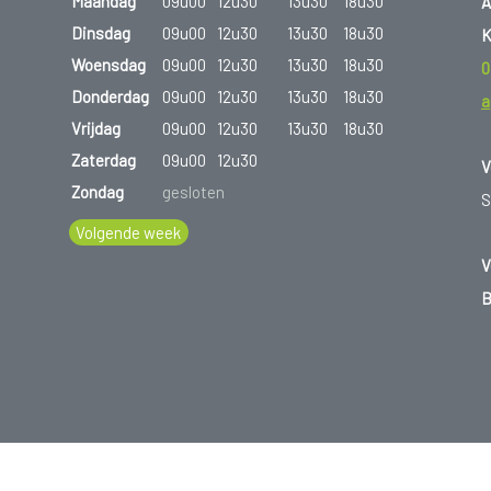
Maandag
09u00
12u30
13u30
18u30
A
Dinsdag
09u00
12u30
13u30
18u30
K
Woensdag
09u00
12u30
13u30
18u30
0
Donderdag
09u00
12u30
13u30
18u30
a
Vrijdag
09u00
12u30
13u30
18u30
Zaterdag
09u00
12u30
V
Zondag
gesloten
S
Volgende week
V
B