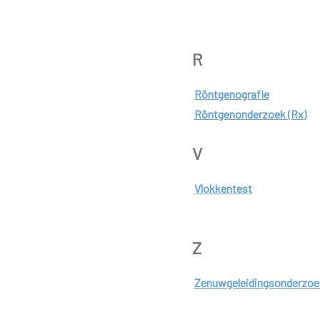
R
Röntgenografie
Röntgenonderzoek (Rx)
V
Vlokkentest
Z
Zenuwgeleidingsonderzoe