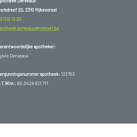
potheek Derveaux
erkdreef 20, 2310 Rijkevorsel
3/312 12 20
potheek.derveaux@telenet.be
erantwoordelijke apotheker:
ylvie Derveaux
ergunningsnummer apotheek:
133703
.T.W.nr.:
BE 0429 921 717