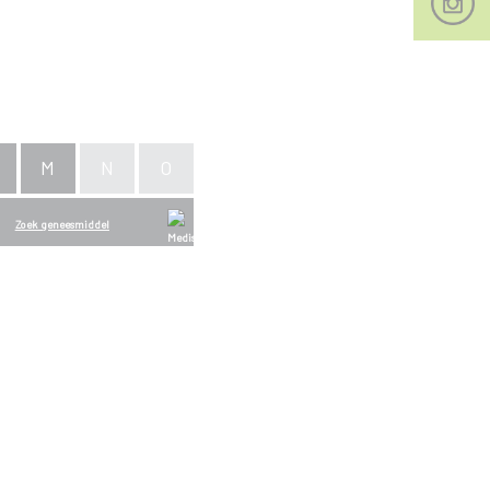
M
N
O
Zoek geneesmiddel