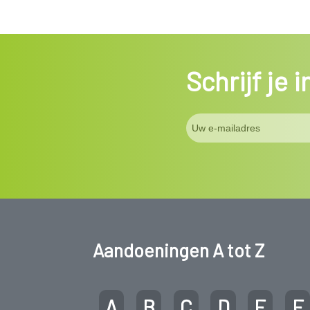
Schrijf je 
Aandoeningen A tot Z
A
B
C
D
E
F