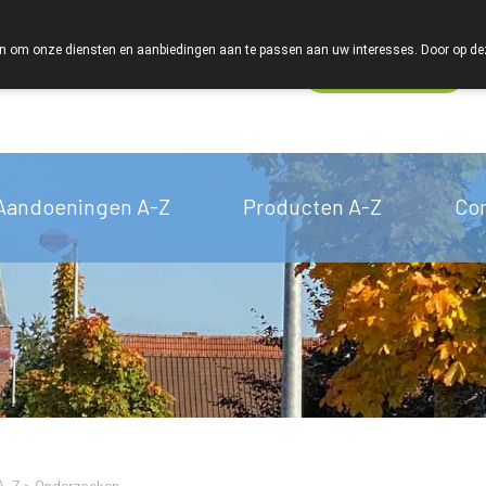
 om onze diensten en aanbiedingen aan te passen aan uw interesses. Door op deze w
Wachtdienst
Vandaag
Nu
gesloten
Aandoeningen A-Z
Producten A-Z
Co
A-Z
>
Onderzoeken