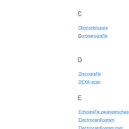
C
Chorionbiopsie
C
oronarografie
D
Discografie
DEXA-scan
E
Echografie zwangerschap
Electrocardiogram
Electrocardiogram met