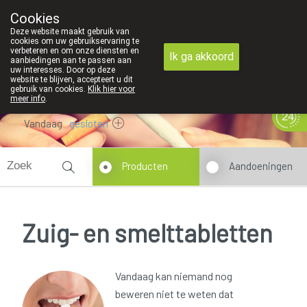
We zijn graag je huisapotheker
Cookies
Apotheek Derveaux Rijkevorsel St-Jozef
Deze website maakt gebruik van
03/312 12 20
cookies om uw gebruikservaring te
verbeteren en om onze diensten en
Ik ga akkoord
aanbiedingen aan te passen aan
uw interesses. Door op deze
website te blijven, accepteert u dit
gebruik van cookies.
Klik hier voor
meer info
.
Vandaag
gesloten
Producten
Aandoeningen
Zuig- en smelttabletten
Vandaag kan niemand nog
beweren niet te weten dat