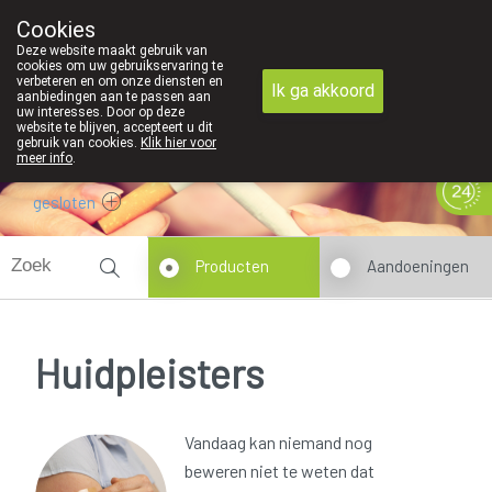
We zijn graag je huisapotheker
Cookies
Apotheek Derveaux Rijkevorsel St-Jozef
Deze website maakt gebruik van
03/312 12 20
cookies om uw gebruikservaring te
verbeteren en om onze diensten en
Ik ga akkoord
aanbiedingen aan te passen aan
uw interesses. Door op deze
website te blijven, accepteert u dit
gebruik van cookies.
Klik hier voor
meer info
.
gesloten
Producten
Aandoeningen
Huidpleisters
Vandaag kan niemand nog
beweren niet te weten dat