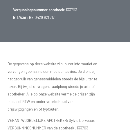
Vergunningsnummer apotheek:
133703
B.T.W.nr.:
BE 0429 921 717
De gegevens op deze website zijn louter informatief en
vervangen geenszins een medisch advies. Je dient bij
het gebruik van geneesmiddelen steeds de bijsluiter te
lezen. Bij twijfel of vragen, raadpleeg steeds je arts of
apotheker. Alle op onze website vermelde prijzen zijn
inclusief BTW en onder voorbehoud van
prijswijzigingen en of typfouten.
VERANTWOORDELIJKE APOTHEKER: Sylvie Derveaux
VERGUNNINGSNUMMER van de apotheek :
133703