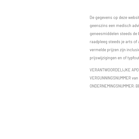
De gegevens op deze website
geenszins een medisch advie
geneesmiddelen steeds de bijs
raadpleeg steeds je arts of
vermelde prijzen zijn inclu
prijswijzigingen en of typfou
VERANTWOORDELIJKE APOTH
VERGUNNINGSNUMMER van d
ONDERNEMINGSNUMMER:
B