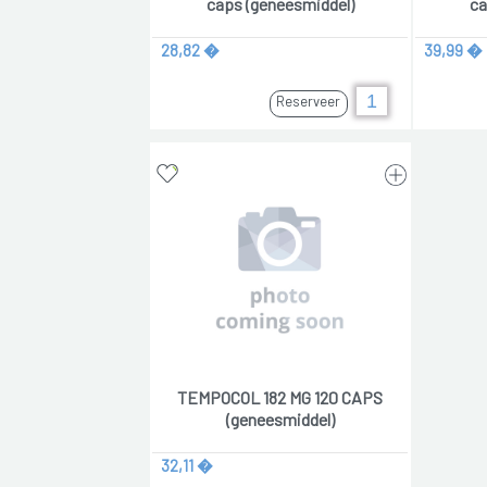
caps (geneesmiddel)
ca
28,82 �
39,99 �
Reserveer
TEMPOCOL 182 MG 120 CAPS
(geneesmiddel)
32,11 �