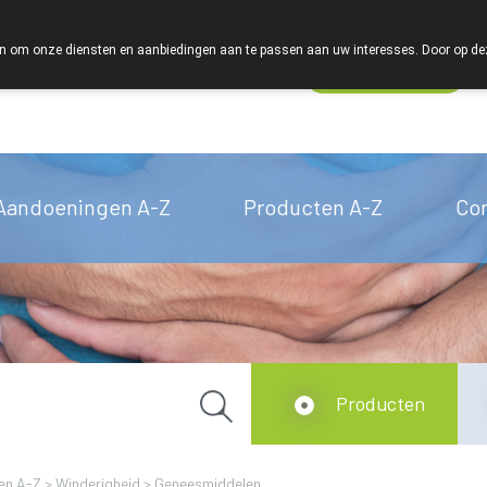
We zijn graag je huisapotheker
 om onze diensten en aanbiedingen aan te passen aan uw interesses. Door op deze w
Wachtdienst
Vandaag
open tot 18u30
Aandoeningen A-Z
Producten A-Z
Co
Producten
en A-Z
>
Winderigheid
>
Geneesmiddelen