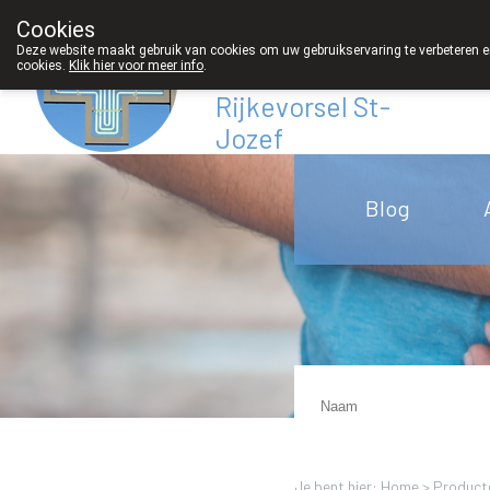
Cookies
Apotheek
Deze website maakt gebruik van cookies om uw gebruikservaring te verbeteren en
cookies.
Klik hier voor meer info
.
Derveaux
Rijkevorsel St-
Jozef
03/312 12 20
Blog
Je bent hier: Home >
Product