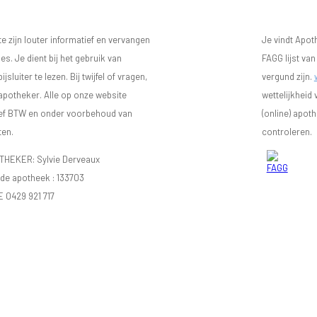
 zijn louter informatief en vervangen
Je vindt Apot
s. Je dient bij het gebruik van
FAGG lijst va
luiter te lezen. Bij twijfel of vragen,
vergund zijn.
 apotheker. Alle op onze website
wettelijkheid
sief BTW en onder voorbehoud van
(online) apot
ten.
controleren.
EKER: Sylvie Derveaux
e apotheek :
133703
E 0429 921 717