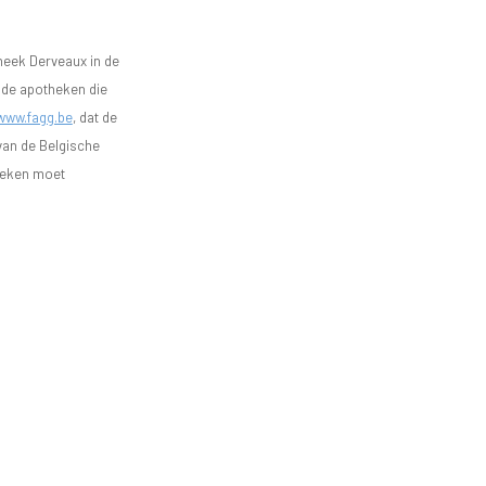
heek Derveaux in de
n de apotheken die
www.fagg.be
, dat de
 van de Belgische
heken moet