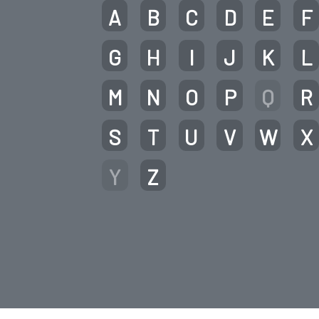
A
B
C
D
E
F
G
H
I
J
K
L
M
N
O
P
Q
R
S
T
U
V
W
X
Y
Z