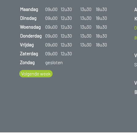
Maandag
09u00
12u30
13u30
18u30
A
Dinsdag
09u00
12u30
13u30
18u30
K
Woensdag
09u00
12u30
13u30
18u30
0
Donderdag
09u00
12u30
13u30
18u30
a
Vrijdag
09u00
12u30
13u30
18u30
Zaterdag
09u00
12u30
V
Zondag
gesloten
S
Volgende week
V
B