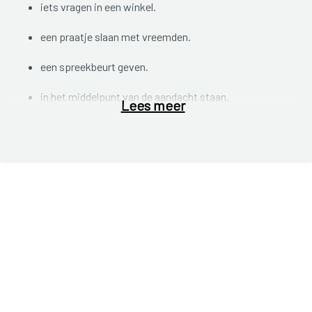
iets vragen in een winkel.
een praatje slaan met vreemden.
een spreekbeurt geven.
in het middelpunt van de aandacht staan.
Lees meer
in een volle kamer binnen komen.
… .
Iedereen kan zich in dergelijke situaties wel eens
ongemakkelijk voelen. Mensen met een sociale
angststoornis zijn in heel veel sociale situaties overdreven
angstig. Er is vooral angst om:
kritiek te krijgen van anderen.
zich ‘vreemd’ te gedragen: