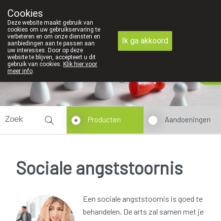
We zijn graag je huisapotheker
Cookies
Apotheek Derveaux Rijkevorsel St-Jozef
Deze website maakt gebruik van
03/312 12 20
cookies om uw gebruikservaring te
verbeteren en om onze diensten en
Ik ga akkoord
aanbiedingen aan te passen aan
uw interesses. Door op deze
website te blijven, accepteert u dit
gebruik van cookies.
Klik hier voor
meer info
.
Nu
gesloten
opent om 13u30
Producten
Aandoeningen
Sociale angststoornis
Een sociale angststoornis is goed te
behandelen. De arts zal samen met je