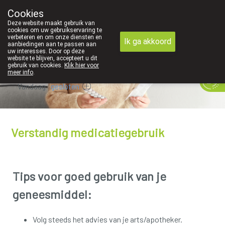
We zijn graag je huisapotheker
Cookies
Apotheek Derveaux Rijkevorsel St-Jozef
Deze website maakt gebruik van
03/312 12 20
cookies om uw gebruikservaring te
verbeteren en om onze diensten en
Ik ga akkoord
aanbiedingen aan te passen aan
uw interesses. Door op deze
website te blijven, accepteert u dit
gebruik van cookies.
Klik hier voor
meer info
.
Vandaag
gesloten
Verstandig medicatiegebruik
Tips voor goed gebruik van je
geneesmiddel:
Volg steeds het advies van je arts/apotheker.